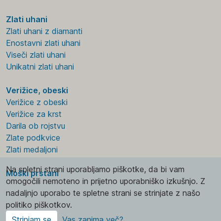
Zlati uhani
Zlati uhani z diamanti
Enostavni zlati uhani
Viseči zlati uhani
Unikatni zlati uhani
Verižice, obeski
Verižice z obeski
Verižice za krst
Darila ob rojstvu
Zlate podkvice
Zlati medaljoni
Na spletni strani uporabljamo piškotke, da bi vam
Moški prstani
omogočili nemoteno in prijetno uporabniško izkušnjo. Z
nadaljnjo uporabo te spletne strani se strinjate z našo
politiko piškotkov.
Strinjam se
Vas zanima več?