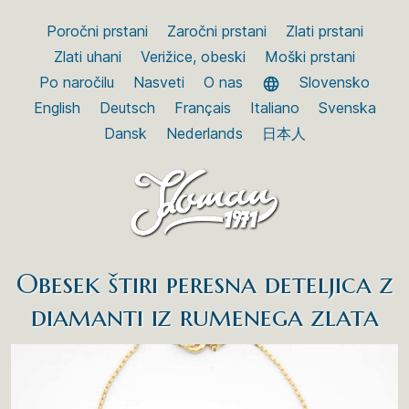
Poročni prstani
Zaročni prstani
Zlati prstani
Zlati uhani
Verižice, obeski
Moški prstani
Po naročilu
Nasveti
O nas
Slovensko
English
Deutsch
Français
Italiano
Svenska
Dansk
Nederlands
日本人
Obesek štiri peresna deteljica z
diamanti iz rumenega zlata