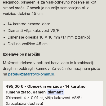
eleganco, primeren je za vsakodnevno nošenje ali kot
simbol sreče. Obesek je na voljo samostojno ali z
verižico dolžine 45 cm.
14 karatno rumeno zlato
Diamanti višja kakovost VS/F
Dimenzije obeska 10 x 10 mm (17 mm z zanko)
Dolžina verižice 45 cm
Izdelave po naročilu
Možnost idelave v poljubni barvi zlata in kombinaciji
dragih in poldragih kamnov. Za več informacij nam pišite
na
peter@zlatarstvokoman.si
.
495,00 €
-
Obesek in verižica - 14 karatno
rumeno zlato, Kamen
diamant
(Diamanti 4 x 0.01 ct, višja kakovost VS/F)
(brezplačna dostava)