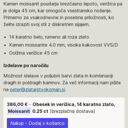
Kamen moissanit poudarja brezčasno lepoto, verižica pa
je dolga 45 cm, kar omogoča vsestransko nošenje.
Primerno za vsakodnevne in posebne priložnosti, ko
želite izraziti svoj stil z diskretnim sijajem.
14 karatno belo, rumeno ali roza zlato
Kamen moissanite 4.0 mm, visoka kakovost VVS/D
Dolžina verižice 45 cm
Izdelave po naročilu
Možnost idelave v poljubni barvi zlata in kombinaciji
dragih in poldragih kamnov. Za več informacij nam pišite
na
peter@zlatarstvokoman.si
.
386,00 €
-
Obesek in verižica, 14 karatno zlato,
Moissanit
0.25 ct
(brezplačna dostava)
Nakup - Dodaj v košarico