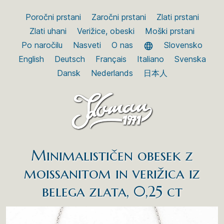
Poročni prstani
Zaročni prstani
Zlati prstani
Zlati uhani
Verižice, obeski
Moški prstani
Po naročilu
Nasveti
O nas
Slovensko
English
Deutsch
Français
Italiano
Svenska
Dansk
Nederlands
日本人
Minimalističen obesek z
moissanitom in verižica iz
belega zlata, 0,25 ct