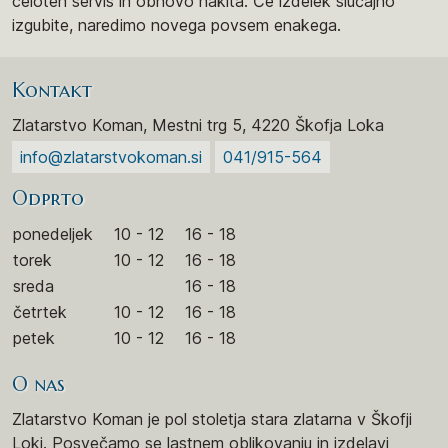
celoten servis in obnovo nakita. Če izdelek slučajno
izgubite, naredimo novega povsem enakega.
Kontakt
Zlatarstvo Koman, Mestni trg 5, 4220 Škofja Loka
info@zlatarstvokoman.si
041/915-564
Odprto
ponedeljek
10 - 12
16 - 18
torek
10 - 12
16 - 18
sreda
16 - 18
četrtek
10 - 12
16 - 18
petek
10 - 12
16 - 18
O nas
Zlatarstvo Koman je pol stoletja stara zlatarna v Škofji
Loki. Posvečamo se lastnem oblikovanju in izdelavi