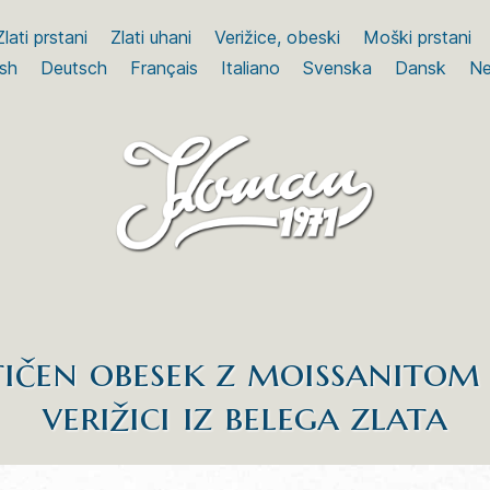
Zlati prstani
Zlati uhani
Verižice, obeski
Moški prstani
ish
Deutsch
Français
Italiano
Svenska
Dansk
Ne
ičen obesek z moissanitom
verižici iz belega zlata