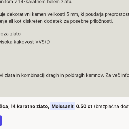
anitom v 14-karatnem belem zlatu.
uje dekorativni kamen velikosti 5 mm, ki poudarja preprostost
je ali kot diskreten dodatek za posebne priložnosti.
roza zlato
visoka kakovost VVS/D
i zlata in kombinaciji dragih in poldragih kamnov. Za več inf
žica, 14 karatno zlato,
Moissanit
0.50 ct
(brezplačna dos