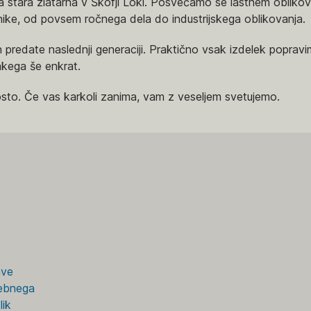
a stara zlatarna v Škofji Loki. Posvečamo se lastnem oblikova
ike, od povsem ročnega dela do industrijskega oblikovanja.
in predate naslednji generaciji. Praktično vsak izdelek popra
akega še enkrat.
osto. Če vas karkoli zanima, vam z veseljem svetujemo.
ave
sebnega
lik