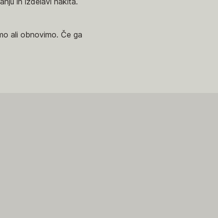
nju in izdelavi nakita.
vimo ali obnovimo. Če ga