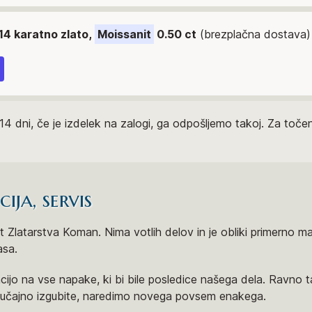
14 karatno zlato,
Moissanit
0.50 ct
(brezplačna dostava)
14 dni, če je izdelek na zalogi, ga odpošljemo takoj. Za to
ja, servis
 Zlatarstva Koman. Nima votlih delov in je obliki primerno ma
asa.
ijo na vse napake, ki bi bile posledice našega dela. Ravno 
slučajno izgubite, naredimo novega povsem enakega.