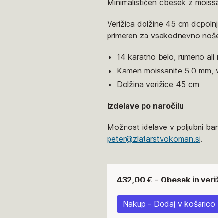
Minimalističen obesek z moiss
Verižica dolžine 45 cm dopolnj
primeren za vsakodnevno nošen
14 karatno belo, rumeno ali 
Kamen moissanite 5.0 mm, 
Dolžina verižice 45 cm
Izdelave po naročilu
Možnost idelave v poljubni barv
peter@zlatarstvokoman.si
.
432,00 €
-
Obesek in veri
Nakup - Dodaj v košarico