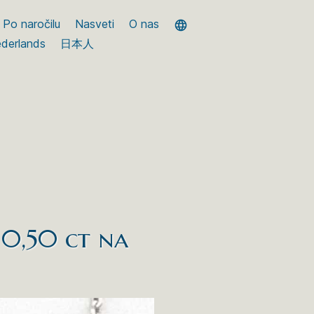
Po naročilu
Nasveti
O nas
derlands
日本人
 0,50 ct na