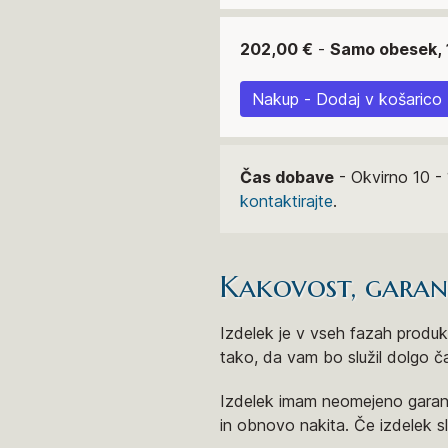
202,00 €
-
Samo obesek, 
Nakup - Dodaj v košarico
Čas dobave
- Okvirno 10 - 
kontaktirajte
.
Kakovost, garanci
Izdelek je v vseh fazah produkt
tako, da vam bo služil dolgo č
Izdelek imam neomejeno garanc
in obnovo nakita. Če izdelek 