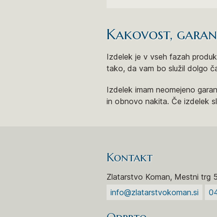
Kakovost, garanci
Izdelek je v vseh fazah produkt
tako, da vam bo služil dolgo č
Izdelek imam neomejeno garanc
in obnovo nakita. Če izdelek 
Kontakt
Zlatarstvo Koman, Mestni trg 
info@zlatarstvokoman.si
0