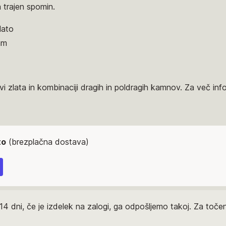
 trajen spomin.
lato
mm
i zlata in kombinaciji dragih in poldragih kamnov. Za več inf
to
(brezplačna dostava)
14 dni, če je izdelek na zalogi, ga odpošljemo takoj. Za to