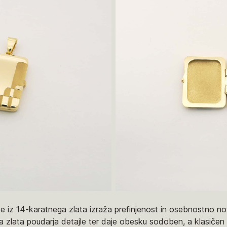
e iz 14-karatnega zlata izraža prefinjenost in osebnostno no
zlata poudarja detajle ter daje obesku sodoben, a klasičen vi