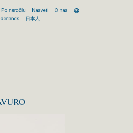
Po naročilu
Nasveti
O nas
derlands
日本人
avuro