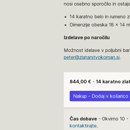
nosi osebno sporočilo in ostaja
14 karatno belo in rumeno z
Dimenzije obeska 18 x 14 
Izdelave po naročilu
Možnost idelave v poljubni barv
peter@zlatarstvokoman.si
.
844,00 €
-
14 karatno zla
Nakup - Dodaj v košarico
Čas dobave
- Okvirno 10 - 
kontaktirajte
.