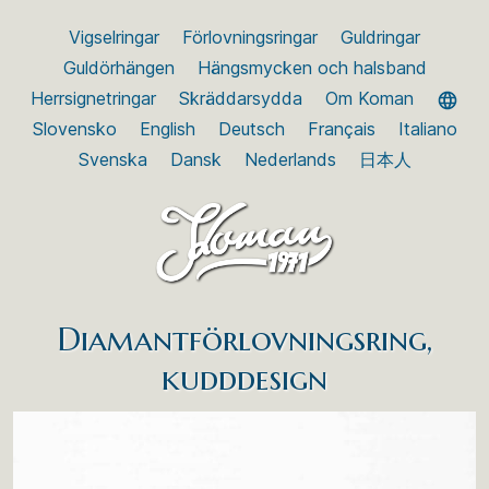
Vigselringar
Förlovningsringar
Guldringar
Guldörhängen
Hängsmycken och halsband
Herrsignetringar
Skräddarsydda
Om Koman
Slovensko
English
Deutsch
Français
Italiano
Svenska
Dansk
Nederlands
日本人
Diamantförlovningsring,
kudddesign