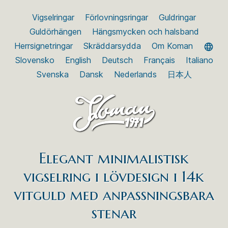
Vigselringar
Förlovningsringar
Guldringar
Guldörhängen
Hängsmycken och halsband
Herrsignetringar
Skräddarsydda
Om Koman
Slovensko
English
Deutsch
Français
Italiano
Svenska
Dansk
Nederlands
日本人
Elegant minimalistisk
vigselring i lövdesign i 14k
vitguld med anpassningsbara
stenar