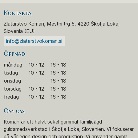
Kontakta
Zlatarstvo Koman, Mestni trg 5, 4220 Škofja Loka,
Slovenia (EU)
info@zlatarstvokoman.si
Öppnad
måndag
10 - 12
16 - 18
tisdag
10 - 12
16 - 18
onsdag
16 - 18
torsdag
10 - 12
16 - 18
fredag
10 - 12
16 - 18
Om oss
Koman är ett halvt sekel gammal familjeägd
guldsmedsverkstad i Škofja Loka, Slovenien. Vi fokuserar
på vår egen design och produktion. Vi använder gamla