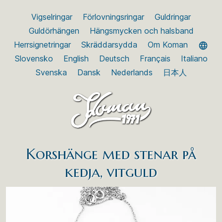
Vigselringar
Förlovningsringar
Guldringar
Guldörhängen
Hängsmycken och halsband
Herrsignetringar
Skräddarsydda
Om Koman
Slovensko
English
Deutsch
Français
Italiano
Svenska
Dansk
Nederlands
日本人
Korshänge med stenar på
kedja, vitguld