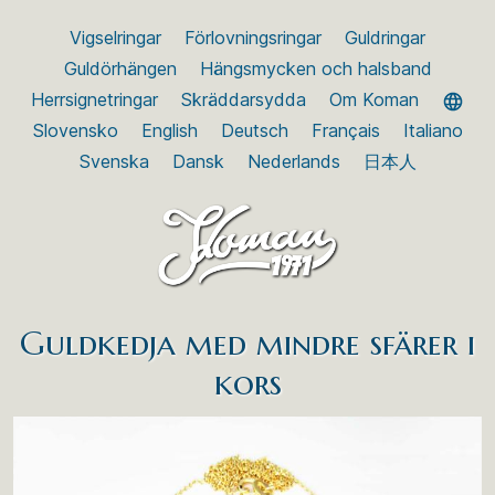
Vigselringar
Förlovningsringar
Guldringar
Guldörhängen
Hängsmycken och halsband
Herrsignetringar
Skräddarsydda
Om Koman
Slovensko
English
Deutsch
Français
Italiano
Svenska
Dansk
Nederlands
日本人
Guldkedja med mindre sfärer i
kors