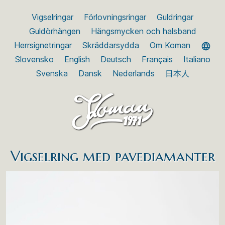
Vigselringar
Förlovningsringar
Guldringar
Guldörhängen
Hängsmycken och halsband
Herrsignetringar
Skräddarsydda
Om Koman
Slovensko
English
Deutsch
Français
Italiano
Svenska
Dansk
Nederlands
日本人
Vigselring med pavediamanter