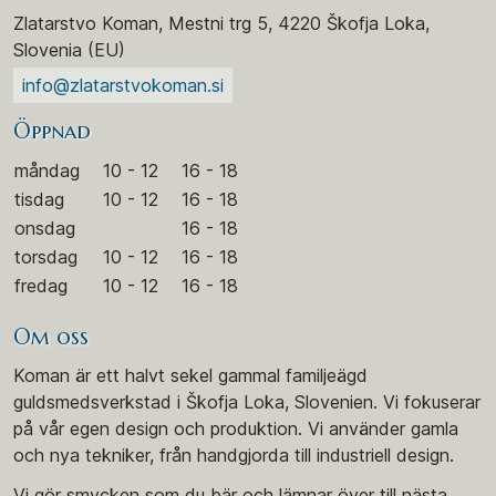
Zlatarstvo Koman, Mestni trg 5, 4220 Škofja Loka,
Slovenia (EU)
info@zlatarstvokoman.si
Öppnad
måndag
10 - 12
16 - 18
tisdag
10 - 12
16 - 18
onsdag
16 - 18
torsdag
10 - 12
16 - 18
fredag
10 - 12
16 - 18
Om oss
Koman är ett halvt sekel gammal familjeägd
guldsmedsverkstad i Škofja Loka, Slovenien. Vi fokuserar
på vår egen design och produktion. Vi använder gamla
och nya tekniker, från handgjorda till industriell design.
Vi gör smycken som du bär och lämnar över till nästa