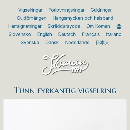
Vigselringar
Förlovningsringar
Guldringar
Guldörhängen
Hängsmycken och halsband
Herrsignetringar
Skräddarsydda
Om Koman
Slovensko
English
Deutsch
Français
Italiano
Svenska
Dansk
Nederlands
日本人
Tunn fyrkantig vigselring