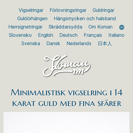
Vigselringar
Förlovningsringar
Guldringar
Guldörhängen
Hängsmycken och halsband
Herrsignetringar
Skräddarsydda
Om Koman
Slovensko
English
Deutsch
Français
Italiano
Svenska
Dansk
Nederlands
日本人
Minimalistisk vigselring i 14
karat guld med fina sfärer