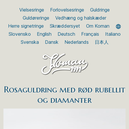
Vielsesringe
Forlovelsesringe
Guldringe
Guldøreringe
Vedhæng og halskæder
Herre signetringe
Skræddersyet
Om Koman
Slovensko
English
Deutsch
Français
Italiano
Svenska
Dansk
Nederlands
日本人
Rosaguldring med rød rubellit
og diamanter