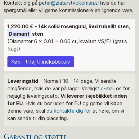
Kontakt dig på
peter@zlatarstvokoman.si
hvis du har
spørgsmål eller vil gerne kommissionere en lignende vare.
1,220.00 €
-
14k solid rosenguld, Rød rubellit sten,
Diamant
sten
(Diamanter 6 x 0.01 = 0.06 ct, kvalitet VS/F) (gratis
fragt)
Køb - tilføj til indkøbskurv
Leveringstid
- Normalt 10 - 14 dage. Vi sendte
omgående, hvis de var på lager. Venligst
e-mail
os for
nøjagtig leveringsdato.
Vi leverer i øjeblikket inden
for EU
. Hvis du bor uden for EU og gerne vil købe
denne vare, skal
du kontakte dig for
at høre, om vi
kan sende til din placering.
Garanti og støtte