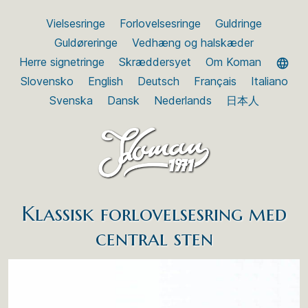
Vielsesringe
Forlovelsesringe
Guldringe
Guldøreringe
Vedhæng og halskæder
Herre signetringe
Skræddersyet
Om Koman
Slovensko
English
Deutsch
Français
Italiano
Svenska
Dansk
Nederlands
日本人
Klassisk forlovelsesring med
central sten