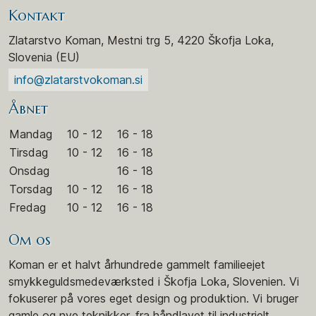
Kontakt
Zlatarstvo Koman, Mestni trg 5, 4220 Škofja Loka,
Slovenia (EU)
info@zlatarstvokoman.si
Åbnet
Mandag
10 - 12
16 - 18
Tirsdag
10 - 12
16 - 18
Onsdag
16 - 18
Torsdag
10 - 12
16 - 18
Fredag
10 - 12
16 - 18
Om os
Koman er et halvt århundrede gammelt familieejet
smykkeguldsmedeværksted i Škofja Loka, Slovenien. Vi
fokuserer på vores eget design og produktion. Vi bruger
gamle og nye teknikker, fra håndlavet til industrielt