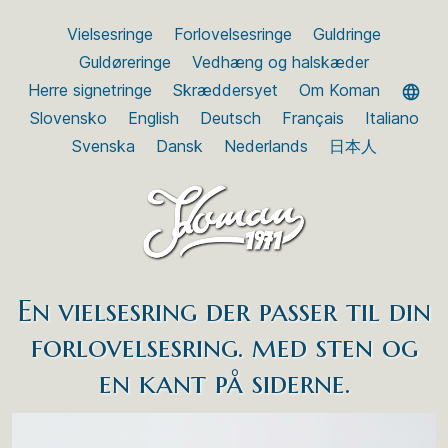
Vielsesringe
Forlovelsesringe
Guldringe
Guldøreringe
Vedhæng og halskæder
Herre signetringe
Skræddersyet
Om Koman
Slovensko
English
Deutsch
Français
Italiano
Svenska
Dansk
Nederlands
日本人
En vielsesring der passer til din
forlovelsesring. med sten og
en kant på siderne.