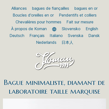
Alliances
bagues de fiançailles
bagues en or
Boucles d'oreilles en or
Pendentifs et colliers
Chevalières pour hommes
Fait sur mesure
À propos de Koman
Slovensko
English
Deutsch
Français
Italiano
Svenska
Dansk
Nederlands
日本人
Bague minimaliste, diamant de
laboratoire taille marquise