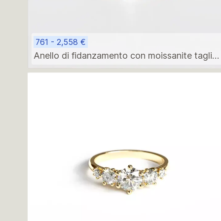
761 - 2,558 €
Anello di fidanzamento con moissanite taglio
ovale in oro giallo 14 carati e pietre laterali più
piccole.