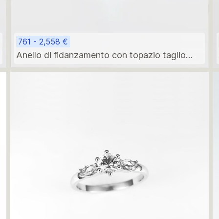
761 - 2,558 €
Anello di fidanzamento con topazio taglio
ovale in oro bianco e diamanti laterali più
piccoli.