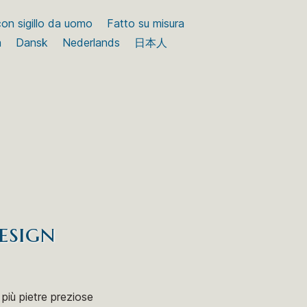
 con sigillo da uomo
Fatto su misura
a
Dansk
Nederlands
日本人
esign
 più pietre preziose