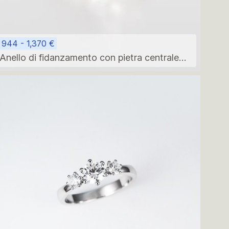
944 - 1,370 €
Anello di fidanzamento con pietra centrale
rotonda e pietre laterali a taglio marquise, in
oro bianco 14 carati.