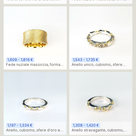
spostati
concava e trattamento di
molatura
1,609 - 1,816 €
1,543 - 1,735 €
Fede nuziale massiccia, forma
Anello unico, cubismo, sfere
concava e trattamento di
d'oro e diamanti
molatura
1,197 - 1,334 €
1,308 - 1,420 €
Anello, cubismo, sfere d'oro e
Anello stravagante, cubismo,
diamanti
sfere d'oro e diamanti