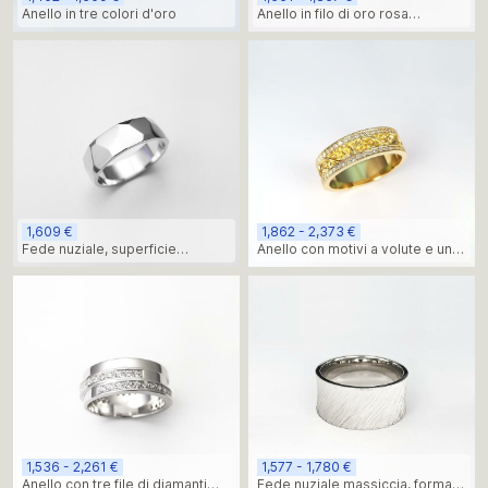
Anello in tre colori d'oro
Anello in filo di oro rosa
massiccio
1,609 €
1,862 - 2,373 €
Fede nuziale, superficie
Anello con motivi a volute e una
asimmetrica
serie di diamanti sui lati
1,536 - 2,261 €
1,577 - 1,780 €
Anello con tre file di diamanti
Fede nuziale massiccia, forma