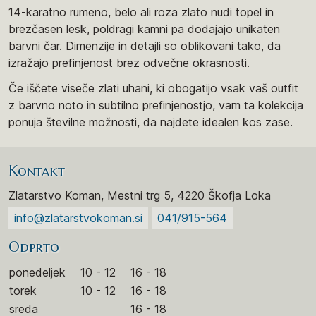
14-karatno rumeno, belo ali roza zlato nudi topel in
brezčasen lesk, poldragi kamni pa dodajajo unikaten
barvni čar. Dimenzije in detajli so oblikovani tako, da
izražajo prefinjenost brez odvečne okrasnosti.
Če iščete viseče zlati uhani, ki obogatijo vsak vaš outfit
z barvno noto in subtilno prefinjenostjo, vam ta kolekcija
ponuja številne možnosti, da najdete idealen kos zase.
Kontakt
Zlatarstvo Koman, Mestni trg 5, 4220 Škofja Loka
info@zlatarstvokoman.si
041/915-564
Odprto
ponedeljek
10 - 12
16 - 18
torek
10 - 12
16 - 18
sreda
16 - 18