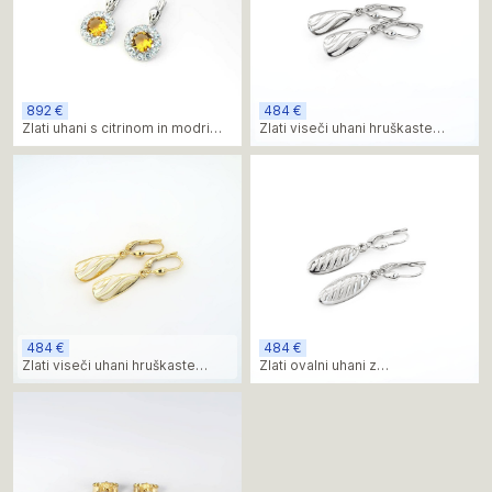
892 €
484 €
Zlati uhani s citrinom in modrimi
Zlati viseči uhani hruškaste
topazi iz belega zlata
oblike iz belega zlata
484 €
484 €
Zlati viseči uhani hruškaste
Zlati ovalni uhani z
oblike
minimalističnim dizajnom