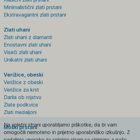
Minimalistični zlati prstani
Ekstravagantni zlati prstani
Zlati uhani
Zlati uhani z diamanti
Enostavni zlati uhani
Viseči zlati uhani
Unikatni zlati uhani
Verižice, obeski
Verižice z obeski
Verižice za krst
Darila ob rojstvu
Zlate podkvice
Zlati medaljoni
Na spletni strani uporabljamo piškotke, da bi vam
Moški prstani
omogočili nemoteno in prijetno uporabniško izkušnjo. Z
nadaljnjo uporabo te spletne strani se strinjate z našo