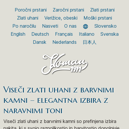
Poročni prstani
Zaročni prstani
Zlati prstani
Zlati uhani
Verižice, obeski
Moški prstani
Po naročilu
Nasveti
O nas
Slovensko
English
Deutsch
Français
Italiano
Svenska
Dansk
Nederlands
日本人
Viseči zlati uhani z barvnimi
kamni – elegantna izbira z
naravnimi toni
Viseči zlati uhani z barvnimi kamni so prefinjena izbira
nakita, ki s svojo raznolikostjo in barvitostjo dopolnjuje