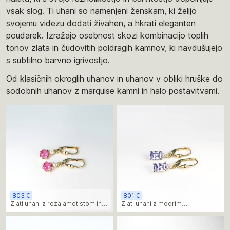
vsak slog. Ti uhani so namenjeni ženskam, ki želijo
svojemu videzu dodati živahen, a hkrati eleganten
poudarek. Izražajo osebnost skozi kombinacijo toplih
tonov zlata in čudovitih poldragih kamnov, ki navdušujejo
s subtilno barvno igrivostjo.
Od klasičnih okroglih uhanov in uhanov v obliki hruške do
sodobnih uhanov z marquise kamni in halo postavitvami.
803 €
801 €
Zlati uhani z roza ametistom in
Zlati uhani z modrim
diamanti
akvamarinom in diamanti