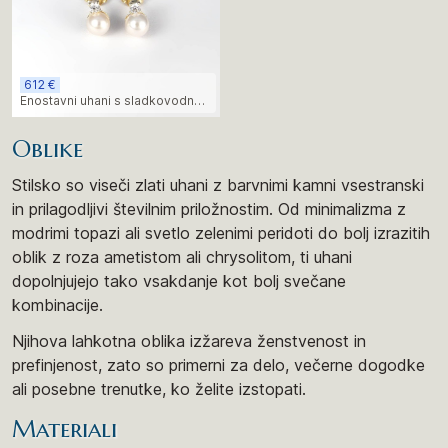
612 €
Enostavni uhani s sladkovodno
perlo in diamanti
Oblike
Stilsko so viseči zlati uhani z barvnimi kamni vsestranski
in prilagodljivi številnim priložnostim. Od minimalizma z
modrimi topazi ali svetlo zelenimi peridoti do bolj izrazitih
oblik z roza ametistom ali chrysolitom, ti uhani
dopolnjujejo tako vsakdanje kot bolj svečane
kombinacije.
Njihova lahkotna oblika izžareva ženstvenost in
prefinjenost, zato so primerni za delo, večerne dogodke
ali posebne trenutke, ko želite izstopati.
Materiali