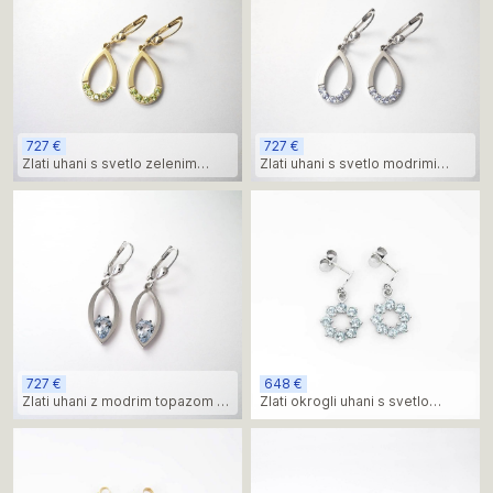
727 €
727 €
Zlati uhani s svetlo zelenim
Zlati uhani s svetlo modrimi
peridotom – minimalističen
topazi – minimalističen dizajn
dizajn
727 €
648 €
Zlati uhani z modrim topazom v
Zlati okrogli uhani s svetlo
minimalističnem dizajnu
modrimi topazi