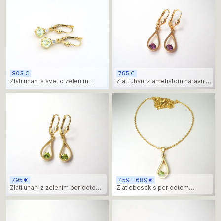
803 €
795 €
Zlati uhani s svetlo zelenim
Zlati uhani z ametistom naravnih
chrysolitom in diamanti
oblik
795 €
459 - 689 €
Zlati uhani z zelenim peridotom
Zlat obesek s peridotom
naravnih oblik
naravnih oblik in toplih tonih