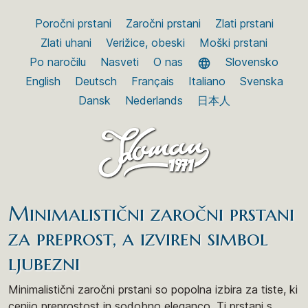
Poročni prstani
Zaročni prstani
Zlati prstani
Zlati uhani
Verižice, obeski
Moški prstani
Po naročilu
Nasveti
O nas
Slovensko
English
Deutsch
Français
Italiano
Svenska
Dansk
Nederlands
日本人
Minimalistični zaročni prstani
za preprost, a izviren simbol
ljubezni
Minimalistični zaročni prstani so popolna izbira za tiste, ki
cenijo preprostost in sodobno eleganco. Ti prstani s