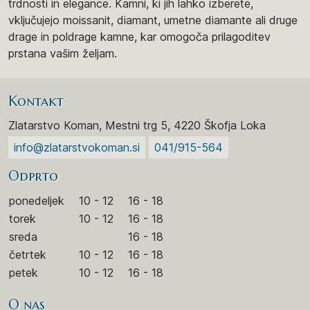
trdnosti in elegance. Kamni, ki jih lahko izberete,
vključujejo moissanit, diamant, umetne diamante ali druge
drage in poldrage kamne, kar omogoča prilagoditev
prstana vašim željam.
Kontakt
Zlatarstvo Koman, Mestni trg 5, 4220 Škofja Loka
info@zlatarstvokoman.si
041/915-564
Odprto
ponedeljek
10 - 12
16 - 18
torek
10 - 12
16 - 18
sreda
16 - 18
četrtek
10 - 12
16 - 18
petek
10 - 12
16 - 18
O nas