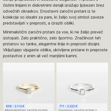
čistimi linijami in diskretnimi detajli izražajo ljubezen brez
odvečnih okraskov. Enostavni zaročni prstani iz te
kolekcije so idealni za pare, ki želijo svoj simbol zaveze
predstavljati v preprosti, a izraziti obliki.
Minimalistični zaročni prstani za vse, ki ne želijo preveč
izstopati. Zelo praktično, zelo športno. Značilnost teh
prstanov so tanke, elegantne linije in preprosti dizajni.
Vključujejo vijugaste oblike, ukrivljene prstane in preproste
postavitve z enim ali več manjšimi kamni.
658 - 2.114 €
711 - 2.222 €
Minimalističen zaročni prstan s
Enostavni zaročni prstan z