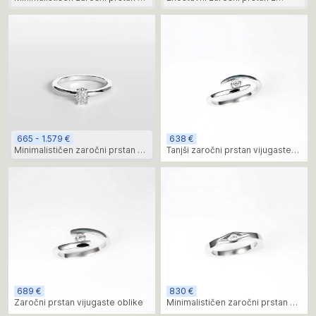
kamnom moissanit emerald
minimalističnim dizajnom
oblike
665 - 1.579 €
638 €
Minimalističen zaročni prstan s
Tanjši zaročni prstan vijugaste
kamnom moissanit ovalne
oblike
oblike
689 €
830 €
Zaročni prstan vijugaste oblike
Minimalističen zaročni prstan z
diamantnim kamnom