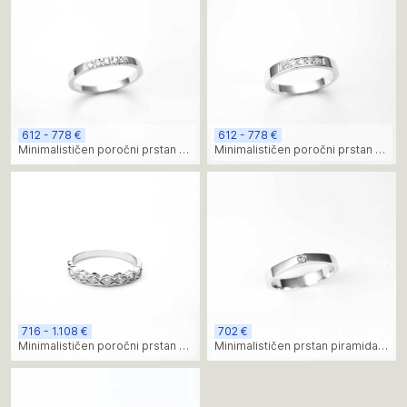
612 - 778 €
612 - 778 €
Minimalističen poročni prstan s
Minimalističen poročni prstan z
petimi diamanti brez roba
robom in petimi diamanti
716 - 1.108 €
702 €
Minimalističen poročni prstan z
Minimalističen prstan piramida z
obliko listov iz belega zlata,
diamantom
diamanti