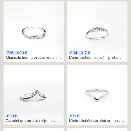
726 - 900 €
834 - 917 €
Minimalističen poročni prstan z
Minimalističen zaročni prstan s
zavito obliko, diamanti
petimi diamanti
688 €
571 €
Zaročni prstan z ukrivljeno
Minimalistični zaročni prstan z
obliko in tremi diamanti iz
ukrivljeno špičasto obliko in
belega zlata
diamanti