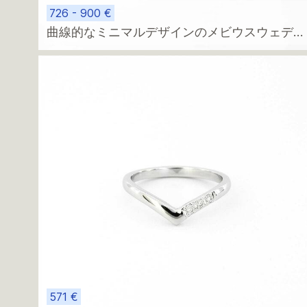
726 - 900 €
曲線的なミニマルデザインのメビウスウェディ
ングリング – 14金製、カスタムダイヤモンド
たはモアッサナイト付き
571 €