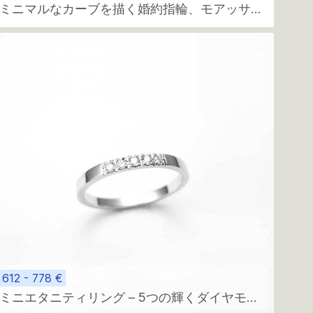
ミニマルなカーブを描く婚約指輪、モアッサナ
イト2石
612 - 778 €
ミニエタニティリング – 5つの輝くダイヤモン