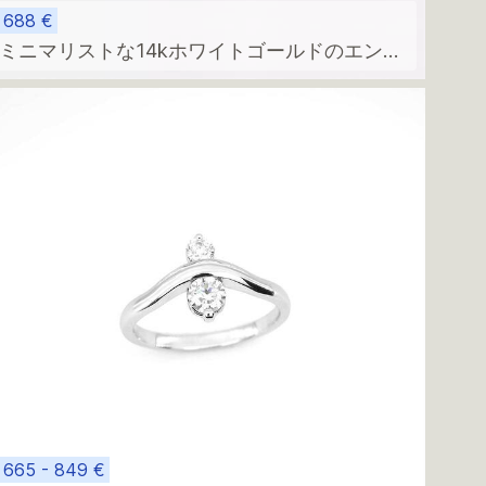
688 €
ミニマリストな14kホワイトゴールドのエンゲ
ージリング（vs/fダイヤモンド3石付き）
665 - 849 €