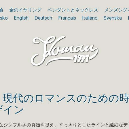
輪
金のイヤリング
ペンダントとネックレス
メンズシグ
nsko
English
Deutsch
Français
Italiano
Svenska
：現代のロマンスのための
ザイン
なシンプルさの真髄を捉え、すっきりとしたラインと繊細なデ