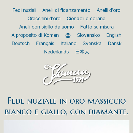
Fedi nuziali
Anelli di fidanzamento
Anelli d'oro
Orecchini d'oro
Ciondoli e collane
Anelli con sigillo da uomo
Fatto su misura
A proposito di Koman
Slovensko
English
Deutsch
Français
Italiano
Svenska
Dansk
Nederlands
日本人
Fede nuziale in oro massiccio
bianco e giallo, con diamante.