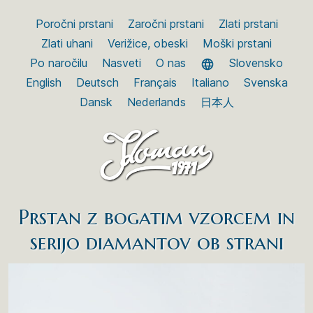
Poročni prstani
Zaročni prstani
Zlati prstani
Zlati uhani
Verižice, obeski
Moški prstani
Po naročilu
Nasveti
O nas
Slovensko
English
Deutsch
Français
Italiano
Svenska
Dansk
Nederlands
日本人
Prstan z bogatim vzorcem in
serijo diamantov ob strani