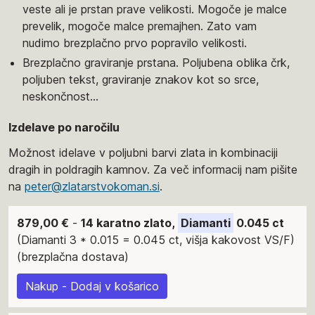
veste ali je prstan prave velikosti. Mogoče je malce
prevelik, mogoče malce premajhen. Zato vam
nudimo brezplačno prvo popravilo velikosti.
Brezplačno graviranje prstana. Poljubena oblika črk,
poljuben tekst, graviranje znakov kot so srce,
neskončnost...
Izdelave po naročilu
Možnost idelave v poljubni barvi zlata in kombinaciji
dragih in poldragih kamnov. Za več informacij nam pišite
na
peter@zlatarstvokoman.si
.
879,00 €
-
14 karatno zlato,
Diamanti
0.045 ct
(Diamanti 3 * 0.015 = 0.045 ct, višja kakovost VS/F)
(brezplačna dostava)
Nakup - Dodaj v košarico