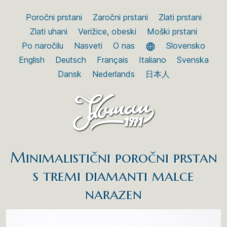
Poročni prstani
Zaročni prstani
Zlati prstani
Zlati uhani
Verižice, obeski
Moški prstani
Po naročilu
Nasveti
O nas
Slovensko
English
Deutsch
Français
Italiano
Svenska
Dansk
Nederlands
日本人
Minimalistični poročni prstan
s tremi diamanti malce
narazen