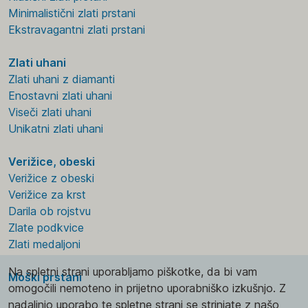
Minimalistični zlati prstani
Ekstravagantni zlati prstani
Zlati uhani
Zlati uhani z diamanti
Enostavni zlati uhani
Viseči zlati uhani
Unikatni zlati uhani
Verižice, obeski
Verižice z obeski
Verižice za krst
Darila ob rojstvu
Zlate podkvice
Zlati medaljoni
Na spletni strani uporabljamo piškotke, da bi vam
Moški prstani
omogočili nemoteno in prijetno uporabniško izkušnjo. Z
nadaljnjo uporabo te spletne strani se strinjate z našo