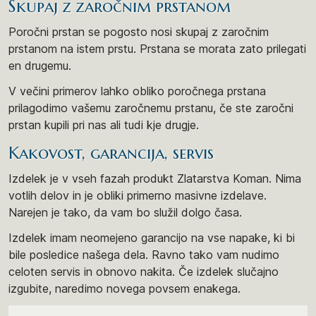
Skupaj z zaročnim prstanom
Poročni prstan se pogosto nosi skupaj z zaročnim
prstanom na istem prstu. Prstana se morata zato prilegati
en drugemu.
V večini primerov lahko obliko poročnega prstana
prilagodimo vašemu zaročnemu prstanu, če ste zaročni
prstan kupili pri nas ali tudi kje drugje.
Kakovost, garancija, servis
Izdelek je v vseh fazah produkt Zlatarstva Koman. Nima
votlih delov in je obliki primerno masivne izdelave.
Narejen je tako, da vam bo služil dolgo časa.
Izdelek imam neomejeno garancijo na vse napake, ki bi
bile posledice našega dela. Ravno tako vam nudimo
celoten servis in obnovo nakita. Če izdelek slučajno
izgubite, naredimo novega povsem enakega.