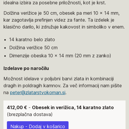
idealna izbira za posebne priložnosti, kot je krst.
Dolžina verižice je 50 cm, obesek pa meri 10 x 14 mm,
kar zagotavlja prefinjen videz za fante. Ta izdelek je
klasično darilo, ki združuje kakovost in simboliko v enem.
14 karatno belo zlato
Dolžina verižice 50 cm
Dimenzije obeska 10 x 14 mm (20 mm z zanko)
Izdelave po naročilu
Možnost idelave v poljubni barvi zlata in kombinaciji
dragih in poldragih kamnov. Za več informacij nam pišite
na
peter@zlatarstvokoman.si
.
412,00 €
-
Obesek in verižica, 14 karatno zlato
(brezplačna dostava)
Nakup - Dodaj v košarico