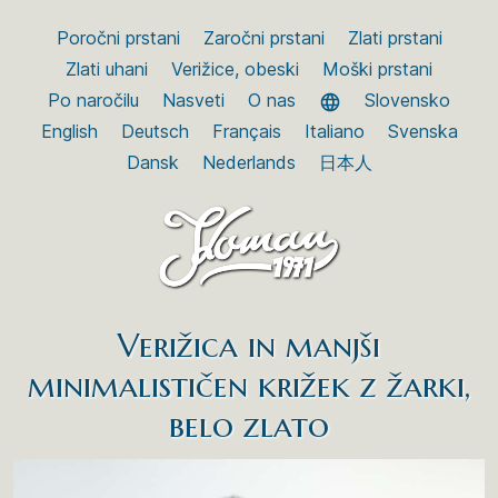
Poročni prstani
Zaročni prstani
Zlati prstani
Zlati uhani
Verižice, obeski
Moški prstani
Po naročilu
Nasveti
O nas
Slovensko
English
Deutsch
Français
Italiano
Svenska
Dansk
Nederlands
日本人
Verižica in manjši
minimalističen križek z žarki,
belo zlato