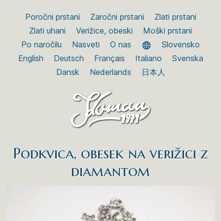
Poročni prstani
Zaročni prstani
Zlati prstani
Zlati uhani
Verižice, obeski
Moški prstani
Po naročilu
Nasveti
O nas
Slovensko
English
Deutsch
Français
Italiano
Svenska
Dansk
Nederlands
日本人
Podkvica, obesek na verižici z
diamantom