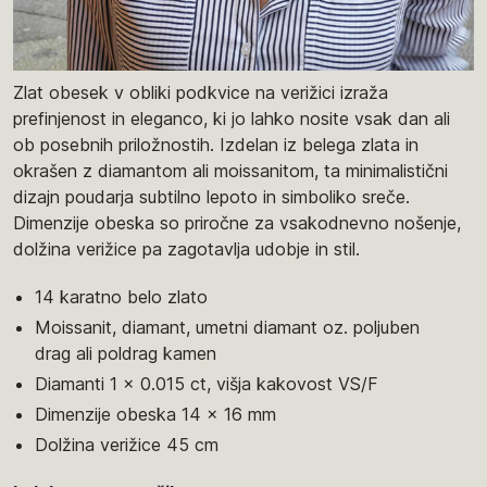
Zlat obesek v obliki podkvice na verižici izraža
prefinjenost in eleganco, ki jo lahko nosite vsak dan ali
ob posebnih priložnostih. Izdelan iz belega zlata in
okrašen z diamantom ali moissanitom, ta minimalistični
dizajn poudarja subtilno lepoto in simboliko sreče.
Dimenzije obeska so priročne za vsakodnevno nošenje,
dolžina verižice pa zagotavlja udobje in stil.
14 karatno belo zlato
Moissanit, diamant, umetni diamant oz. poljuben
drag ali poldrag kamen
Diamanti 1 x 0.015 ct, višja kakovost VS/F
Dimenzije obeska 14 x 16 mm
Dolžina verižice 45 cm