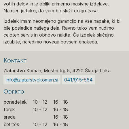
votlih delov in je obliki primerno masivne izdelave.
Narejen je tako, da vam bo služil dolgo časa.
Izdelek imam neomejeno garancijo na vse napake, ki bi
bile posledice našega dela. Ravno tako vam nudimo
celoten servis in obnovo nakita. Če izdelek slučajno
izgubite, naredimo novega povsem enakega.
Kontakt
Zlatarstvo Koman, Mestni trg 5, 4220 Škofja Loka
info@zlatarstvokoman.si
041/915-564
Odprto
ponedeljek
10 - 12
16 - 18
torek
10 - 12
16 - 18
sreda
16 - 18
četrtek
10 - 12
16 - 18