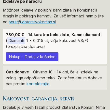
Izdelave po naročilu
Možnost idelave v poljubni barvi zlata in kombinaciji
dragih in poldragih kamnov. Za več informacij nam pišite
na
peter@zlatarstvokoman.si
.
780,00 €
-
14 karatno belo zlato, Kamni diamanti
(
Diamanti
1 x 0.015 ct, višja kakovost VS/F)
(brezplačna dostava)
Nakup - Dodaj v košarico
Čas dobave
- Okvirno 10 - 14 dni, če je izdelek na
zalogi, ga odpošljemo takoj. Za točen datum dobave
nas prosim
kontaktirajte
.
Kakovost, garancija, servis
Izdelek je v vseh fazah produkt Zlatarstva Koman. Nima