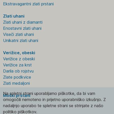
Ekstravagantni zlati prstani
Zlati uhani
Zlati uhani z diamanti
Enostavni zlati uhani
Viseči zlati uhani
Unikatni zlati uhani
Verižice, obeski
Verižice z obeski
Verižice za krst
Darila ob rojstvu
Zlate podkvice
Zlati medaljoni
Na spletni strani uporabljamo piškotke, da bi vam
Moški prstani
omogočili nemoteno in prijetno uporabniško izkušnjo. Z
nadaljnjo uporabo te spletne strani se strinjate z našo
politiko piškotkov.