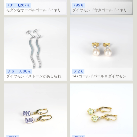
731 - 1,267 €
795 €
モダンなオーバルゴールドイヤリン
ダイヤモンド付きゴールドイヤリン
グ
グ
816 - 1,000 €
612 €
ダイヤモンドストーンがあしらわれ
14kゴールドパール＆ダイヤモンド
た、ミニマルな曲線デザインのイヤ
スタッドピアス - エレガントな毎日
リング
を彩るミニマリズム