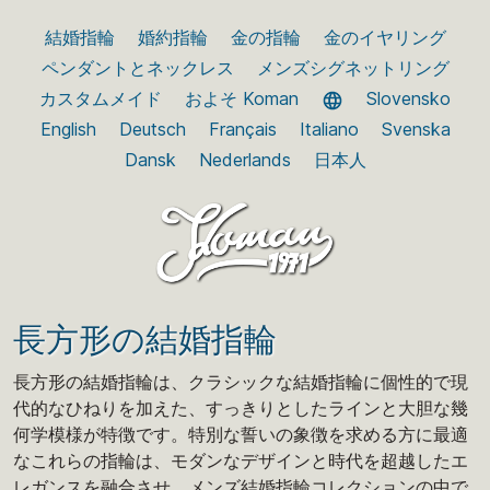
結婚指輪
婚約指輪
金の指輪
金のイヤリング
ペンダントとネックレス
メンズシグネットリング
カスタムメイド
およそ Koman
Slovensko
English
Deutsch
Français
Italiano
Svenska
Dansk
Nederlands
日本人
長方形の結婚指輪
長方形の結婚指輪は、クラシックな結婚指輪に個性的で現
代的なひねりを加えた、すっきりとしたラインと大胆な幾
何学模様が特徴です。特別な誓いの象徴を求める方に最適
なこれらの指輪は、モダンなデザインと時代を超越したエ
レガンスを融合させ、メンズ結婚指輪コレクションの中で