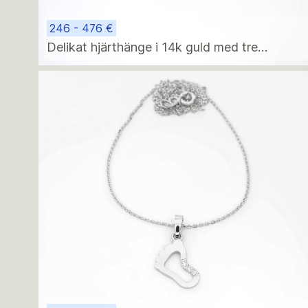
246 - 476 €
Delikat hjärthänge i 14k guld med tre
diamanter – alternativt hänge eller halsband