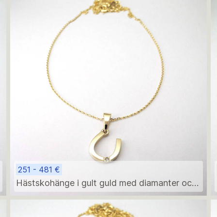
251 - 481 €
Hästskohänge i gult guld med diamanter och
halsband på 45 cm – minimalistisk
födelsegåva