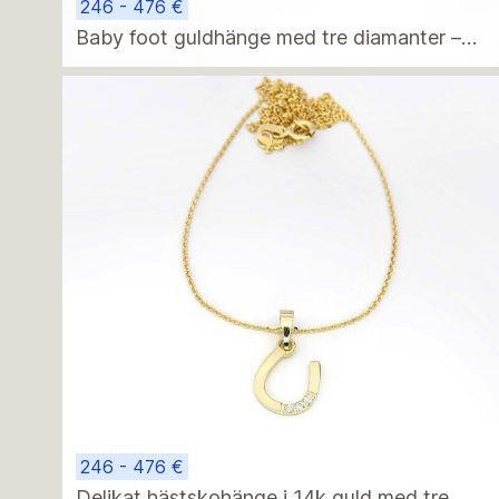
246 - 476 €
Baby foot guldhänge med tre diamanter –
delikat 14k vitt guldberlock
246 - 476 €
Delikat hästskohänge i 14k guld med tre