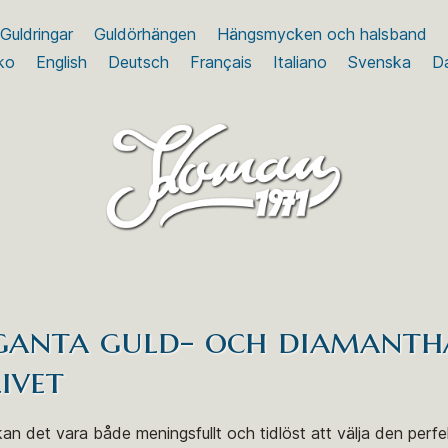
Guldringar
Guldörhängen
Hängsmycken och halsband
ko
English
Deutsch
Français
Italiano
Svenska
D
leganta guld- och diamant
ivet
an det vara både meningsfullt och tidlöst att välja den perf