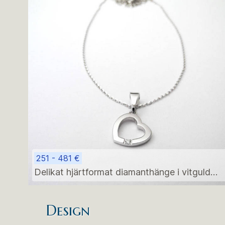
251 - 481 €
Delikat hjärtformat diamanthänge i vitguld
med halsband – perfekt födelsepresent
Design