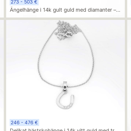
273 - 503 €
Ängelhänge i 14k gult guld med diamanter –
minimalistisk födelsegåva
246 - 476 €
Delikat hästskohänge i 14k vitt guld med tre