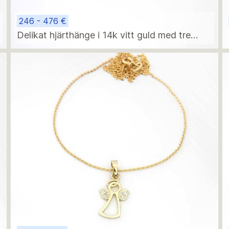
246 - 476 €
Delikat hjärthänge i 14k vitt guld med tre
diamanter – modern minimalistisk design