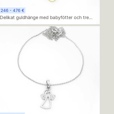
246 - 476 €
Delikat guldhänge med babyfötter och tre
gnistrande diamanter