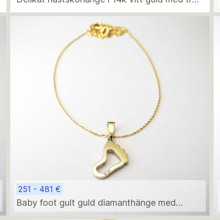
diamanter – modern minimalistisk
födelsegåva
251 - 481 €
Baby foot gult guld diamanthänge med
halsband – elegant minimalistisk födelsegåva