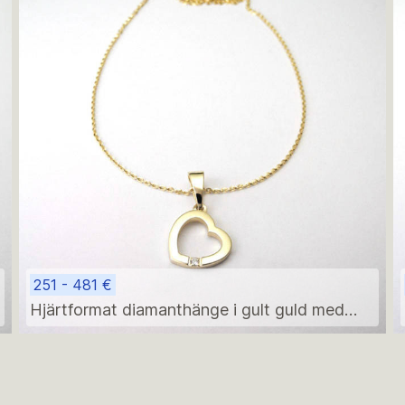
251 - 481 €
Hjärtformat diamanthänge i gult guld med
halsband – modern minimalistisk födelsegåva