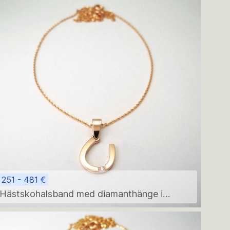
251 - 481 €
Hästskohalsband med diamanthänge i
roséguld – modern minimalistisk födelsegåva