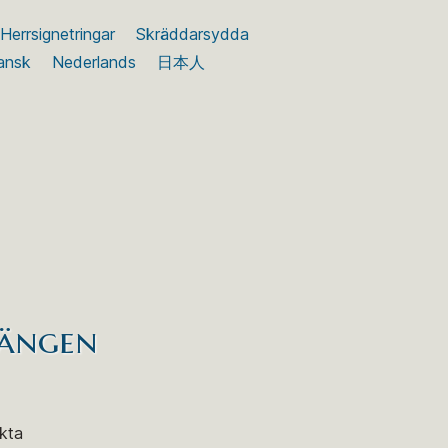
Herrsignetringar
Skräddarsydda
ansk
Nederlands
日本人
hängen
ekta