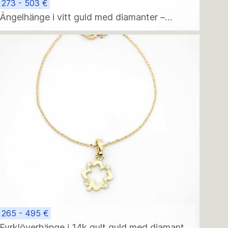
273 - 503 €
Ängelhänge i vitt guld med diamanter –
modern minimalistisk födelsegåva
265 - 495 €
Fyrklöverhänge i 14k gult guld med diamanter