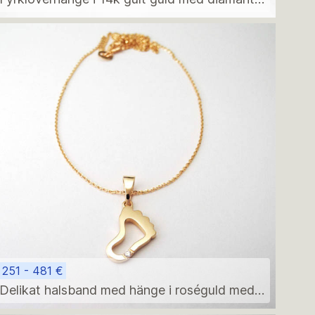
– minimalistisk födelsegåva
251 - 481 €
Delikat halsband med hänge i roséguld med
babyfötter – minimalistisk födelsepresent