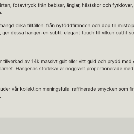
rtan, fotavtryck från bebisar, änglar, hästskor och fyrklöver,
.
ängd olika tillfällen, från nyföddfiranden och dop till milsto
, ger dessa hängen en subtil, elegant touch till vilken outfit s
 tillverkad av 14k massivt gult eller vitt guld och prydd med
hållbarhet. Hängenas storlekar är noggrant proportionerade med
uder vår kollektion meningsfulla, raffinerade smycken som fir
.