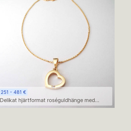
251 - 481 €
Delikat hjärtformat roséguldhänge med
halsband – minimalistisk diamantaccent