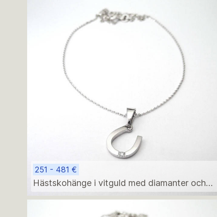
251 - 481 €
Hästskohänge i vitguld med diamanter och
halsband – elegant minimalistisk födelsegåva