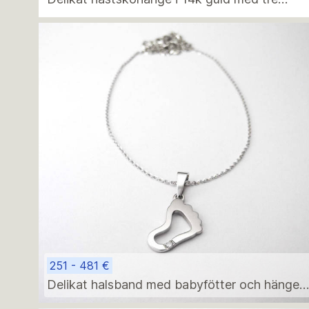
diamanter – perfekt födelsepresent
251 - 481 €
Delikat halsband med babyfötter och hänge i
14k vitguld med diamanter