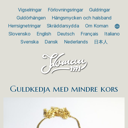
Vigselringar
Förlovningsringar
Guldringar
Guldörhängen
Hängsmycken och halsband
Herrsignetringar
Skräddarsydda
Om Koman
Slovensko
English
Deutsch
Français
Italiano
Svenska
Dansk
Nederlands
日本人
Guldkedja med mindre kors