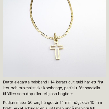
Detta eleganta halsband i 14 karats gult guld har ett fint
litet och minimalistiskt korshänge, perfekt för speciella
tillfällen som dop eller religiösa högtider.
Kedjan mäter 50 cm, hänget är 14 mm högt och 10 mm
brett, vilket erbjuder en subtil men ändå meningsfull