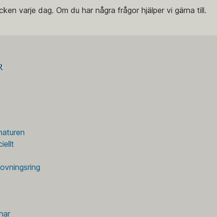
en varje dag. Om du har några frågor hjälper vi gärna till.
r
naturen
iellt
lovningsring
nar