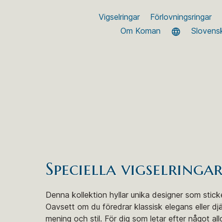
Vigselringar
Förlovningsringar
Om Koman
Slovens
Speciella vigselringa
Denna kollektion hyllar unika designer som sticke
Oavsett om du föredrar klassisk elegans eller dj
mening och stil. För dig som letar efter något all