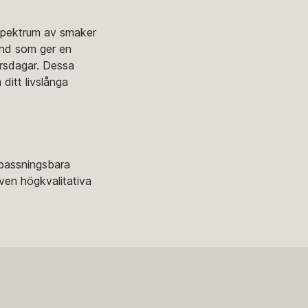
t spektrum av smaker
band som ger en
årsdagar. Dessa
ditt livslånga
anpassningsbara
även högkvalitativa