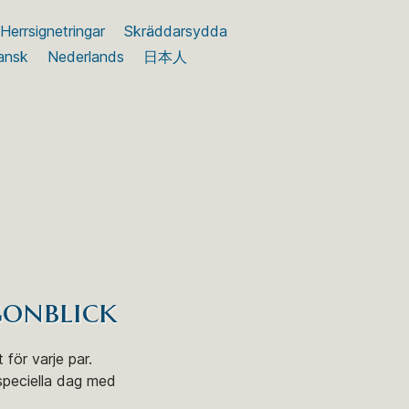
Herrsignetringar
Skräddarsydda
ansk
Nederlands
日本人
gonblick
 för varje par.
 speciella dag med