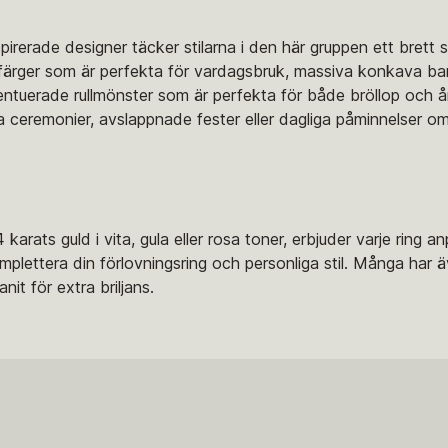
minspirerade designer täcker stilarna i den här gruppen ett bret
 tre färger som är perfekta för vardagsbruk, massiva konkava 
centuerade rullmönster som är perfekta för både bröllop och 
a ceremonier, avslappnade fester eller dagliga påminnelser om 
rats guld i vita, gula eller rosa toner, erbjuder varje ring 
mplettera din förlovningsring och personliga stil. Många har 
it för extra briljans.