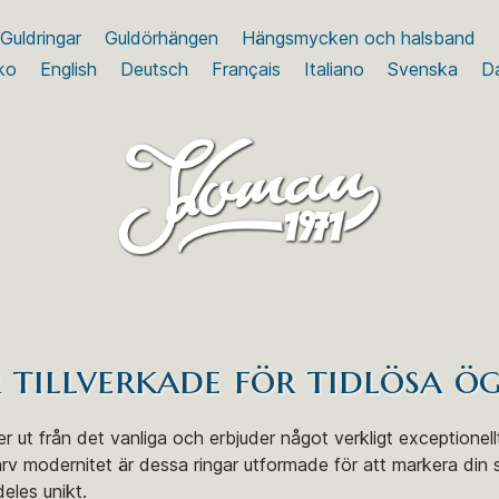
Guldringar
Guldörhängen
Hängsmycken och halsband
ko
English
Deutsch
Français
Italiano
Svenska
D
r tillverkade för tidlösa ö
r ut från det vanliga och erbjuder något verkligt exceptionellt
ärv modernitet är dessa ringar utformade för att markera din
deles unikt.