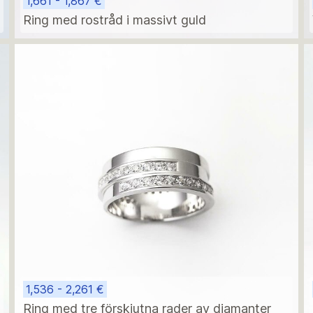
1,661 - 1,867 €
Ring med rostråd i massivt guld
1,536 - 2,261 €
Ring med tre förskjutna rader av diamanter