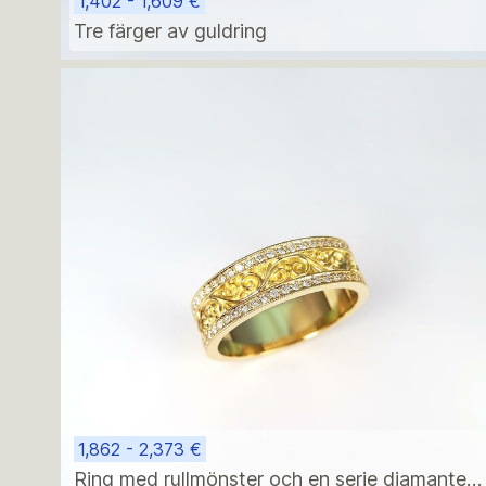
1,402 - 1,609 €
Tre färger av guldring
1,862 - 2,373 €
Ring med rullmönster och en serie diamanter