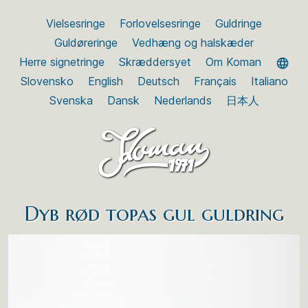
Vielsesringe
Forlovelsesringe
Guldringe
Guldøreringe
Vedhæng og halskæder
Herre signetringe
Skræddersyet
Om Koman
Slovensko
English
Deutsch
Français
Italiano
Svenska
Dansk
Nederlands
日本人
Dyb rød topas gul guldring