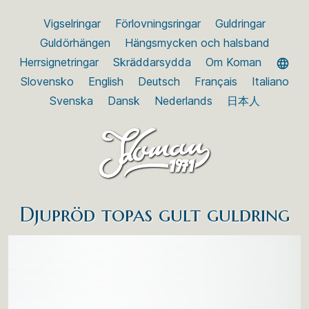
Vigselringar
Förlovningsringar
Guldringar
Guldörhängen
Hängsmycken och halsband
Herrsignetringar
Skräddarsydda
Om Koman
Slovensko
English
Deutsch
Français
Italiano
Svenska
Dansk
Nederlands
日本人
Djupröd topas gult guldring