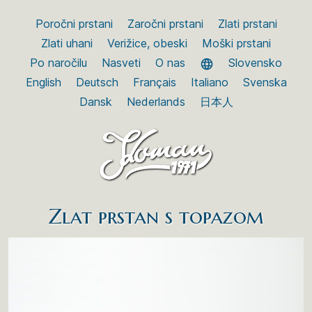
Poročni prstani
Zaročni prstani
Zlati prstani
Zlati uhani
Verižice, obeski
Moški prstani
Po naročilu
Nasveti
O nas
Slovensko
English
Deutsch
Français
Italiano
Svenska
Dansk
Nederlands
日本人
Zlat prstan s topazom