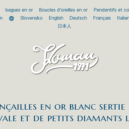
bagues en or
Boucles d'oreilles en or
Pendentifs et col
an
Slovensko
English
Deutsch
Français
Italia
日本人
nçailles en or blanc sertie
vale et de petits diamants