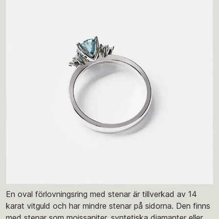
En oval förlovningsring med stenar är tillverkad av 14
karat vitguld och har mindre stenar på sidorna. Den finns
med stenar som moissaniter, syntetiska diamanter eller