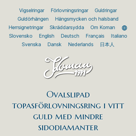
Vigselringar
Förlovningsringar
Guldringar
Guldörhängen
Hängsmycken och halsband
Herrsignetringar
Skräddarsydda
Om Koman
Slovensko
English
Deutsch
Français
Italiano
Svenska
Dansk
Nederlands
日本人
Ovalslipad
topasförlovningsring i vitt
guld med mindre
sidodiamanter