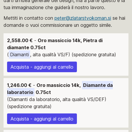
darti un'idea generale del design, ma a parte questo è la
tua immaginazione che guiderà il nostro lavoro.
Mettiti in contatto con
peter@zlatarstvokoman.si
se hai
domande o vuoi commissionare un oggetto simile.
2,558.00 €
-
Oro massiccio 14k, Pietra di
diamante 0.75ct
(
Diamanti
, alta qualità VS/F) (spedizione gratuita)
Acquista - aggiungi al carrello
1,246.00 €
-
Oro massiccio 14k,
Diamante da
laboratorio
0.75ct
(Diamanti da laboratorio, alta qualità VS/DEF)
(spedizione gratuita)
Acquista - aggiungi al carrello