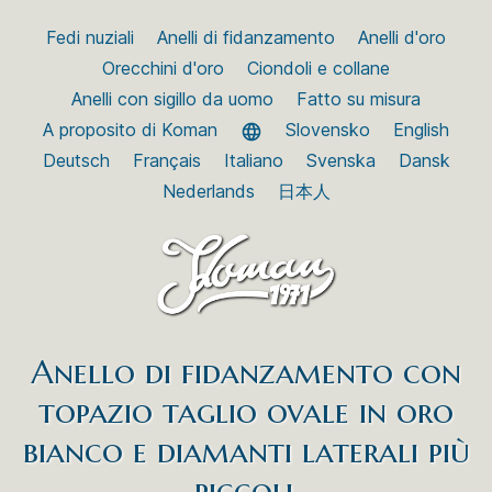
Fedi nuziali
Anelli di fidanzamento
Anelli d'oro
Orecchini d'oro
Ciondoli e collane
Anelli con sigillo da uomo
Fatto su misura
A proposito di Koman
Slovensko
English
Deutsch
Français
Italiano
Svenska
Dansk
Nederlands
日本人
Anello di fidanzamento con
topazio taglio ovale in oro
bianco e diamanti laterali più
piccoli.