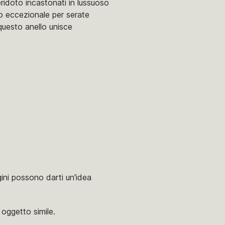
idoto incastonati in lussuoso
io eccezionale per serate
 questo anello unisce
agini possono darti un'idea
oggetto simile.