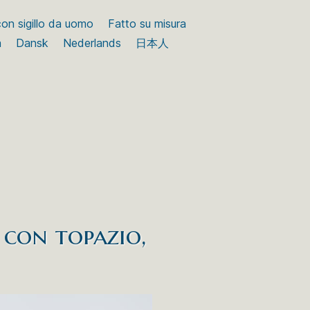
 con sigillo da uomo
Fatto su misura
a
Dansk
Nederlands
日本人
 con topazio,