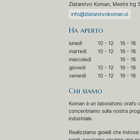
Zlatarstvo Koman, Mestni trg 
info@zlatarstvokoman.si
Ha aperto
lunedì
10 - 12
16 - 18
martedì
10 - 12
16 - 18
mercoledì
16 - 18
giovedì
10 - 12
16 - 18
venerdì
10 - 12
16 - 18
Chi siamo
Koman è un laboratorio orafo di
concentriamo sulla nostra proge
industriale.
Realizziamo gioielli che indoss
perdi, possiamo crearne uno n