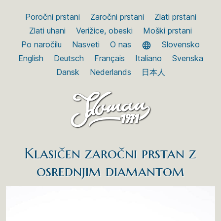
Poročni prstani
Zaročni prstani
Zlati prstani
Zlati uhani
Verižice, obeski
Moški prstani
Po naročilu
Nasveti
O nas
Slovensko
English
Deutsch
Français
Italiano
Svenska
Dansk
Nederlands
日本人
Klasičen zaročni prstan z
osrednjim diamantom