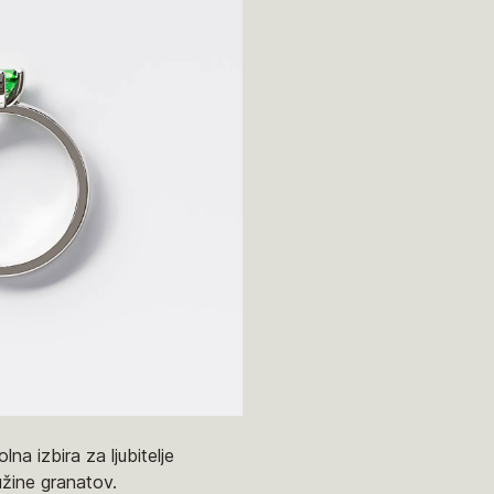
a izbira za ljubitelje
užine granatov.