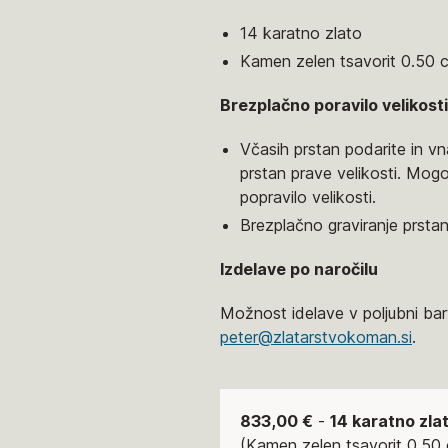
14 karatno zlato
Kamen zelen tsavorit 0.50 c
Brezplačno poravilo velikosti
Včasih prstan podarite in vn
prstan prave velikosti. Mo
popravilo velikosti.
Brezplačno graviranje prstan
Izdelave po naročilu
Možnost idelave v poljubni barv
peter@zlatarstvokoman.si
.
833,00 €
-
14 karatno zla
(Kamen zelen tsavorit 0.50 