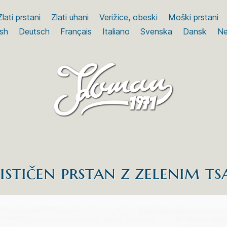
Zlati prstani
Zlati uhani
Verižice, obeski
Moški prstani
ish
Deutsch
Français
Italiano
Svenska
Dansk
Ne
stičen prstan z zelenim t