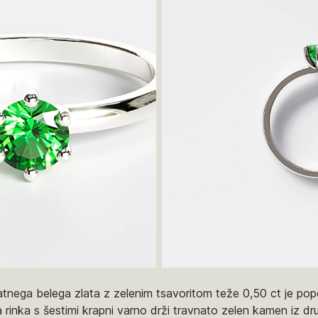
atnega belega zlata z zelenim tsavoritom teže 0,50 ct je popoln
 rinka s šestimi krapni varno drži travnato zelen kamen iz dr