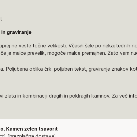
t
 in graviranje
aprej ne veste točne velikosti. Včasih šele po nekaj tednih no
goče je malce prevelik, mogoče malce premajhen. Zato vam n
a. Poljubena oblika črk, poljuben tekst, graviranje znakov ko
i zlata in kombinaciji dragih in poldragih kamnov. Za več inf
to, Kamen zelen tsavorit
ct) (brezplačna dostava)