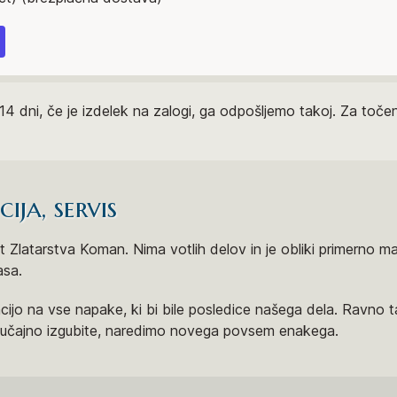
14 dni, če je izdelek na zalogi, ga odpošljemo takoj. Za to
ja, servis
 Zlatarstva Koman. Nima votlih delov in je obliki primerno ma
asa.
ijo na vse napake, ki bi bile posledice našega dela. Ravno 
slučajno izgubite, naredimo novega povsem enakega.