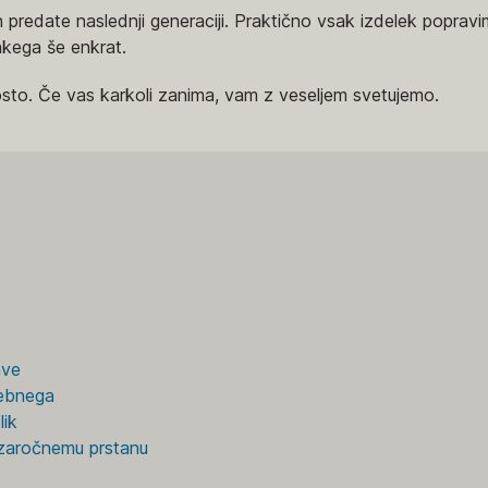
in predate naslednji generaciji. Praktično vsak izdelek popra
akega še enkrat.
osto. Če vas karkoli zanima, vam z veseljem svetujemo.
ave
sebnega
lik
o zaročnemu prstanu