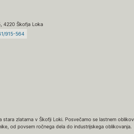
5, 4220 Škofja Loka
41/915-564
a stara zlatarna v Škofji Loki. Posvečamo se lastnem oblikova
ike, od povsem ročnega dela do industrijskega oblikovanja.