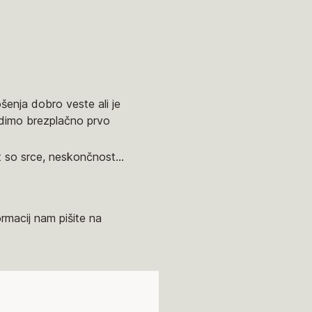
šenja dobro veste ali je
udimo brezplačno prvo
t so srce, neskončnost...
ormacij nam pišite na