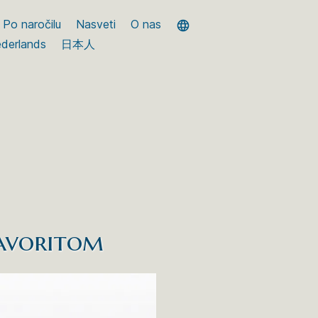
Po naročilu
Nasveti
O nas
derlands
日本人
savoritom