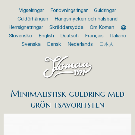
Vigselringar
Förlovningsringar
Guldringar
Guldörhängen
Hängsmycken och halsband
Herrsignetringar
Skräddarsydda
Om Koman
Slovensko
English
Deutsch
Français
Italiano
Svenska
Dansk
Nederlands
日本人
Minimalistisk guldring med
grön tsavoritsten